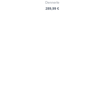
Bewertet
Dennerle
mit
289,99
€
0
von
5