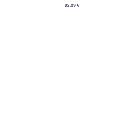
mit
92,99
€
0
von
5