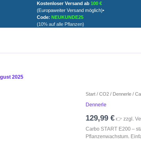
Kostenloser Versand ab
100 €
(Europaweiter Versand möglich)•
Code:
NEUKUNDE25
(10% auf alle Pflanzen)
ugust 2025
Start
/
CO2
/
Dennerle
/ C
Dennerle
129,99
€
👉 zzgl. Ve
Carbo START E200 – sta
Pflanzenwachstum. Einf