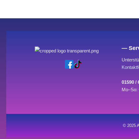
— Serv
Unterstü
Kontaktf
01590 /
Mo–So: 
© 2025 A