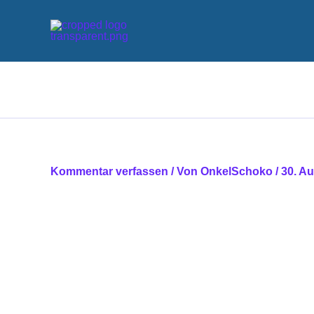
Zum
Inhalt
springen
Kommentar verfassen
/ Von
OnkelSchoko
/
30. A