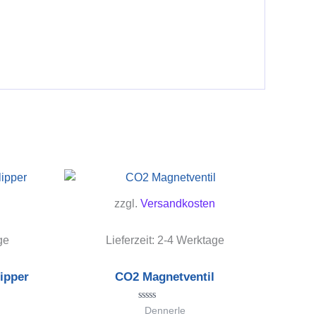
zzgl.
Versandkosten
ge
Lieferzeit:
2-4 Werktage
ipper
CO2 Magnetventil
Bewertet
Dennerle