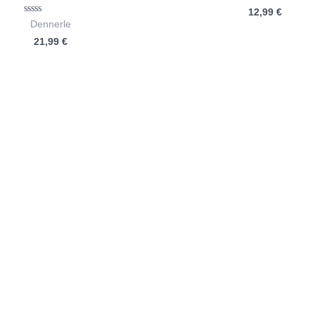
mit
12,99
€
0
von
Bewertet
Dennerle
5
mit
21,99
€
0
von
5