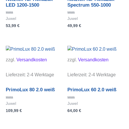
LED 1200-1500
Spectrum 550-1000
Bewertet
Bewertet
Juwel
Juwel
mit
mit
53,99
€
49,99
€
0
0
von
von
5
5
zzgl.
Versandkosten
zzgl.
Versandkosten
Lieferzeit:
2-4 Werktage
Lieferzeit:
2-4 Werktage
PrimoLux 80 2.0 weiß
PrimoLux 60 2.0 weiß
Bewertet
Bewertet
Juwel
Juwel
mit
mit
109,99
€
64,00
€
0
0
von
von
5
5