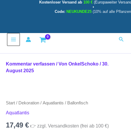
Kostenloser Versand ab
100 €
(Europaweiter Versan
Zum
•
Inhalt
Code:
NEUKUNDE25
(10% auf alle Pflanzen
springen
Main
Such
Menu
Kommentar verfassen
/ Von
OnkelSchoko
/
30.
August 2025
Ballonfisch
Menge
Start
/
Dekoration
/
Aquatlantis
/ Ballonfisch
Aquatlantis
17,49
€
👉 zzgl. Versandkosten (frei ab 100 €)