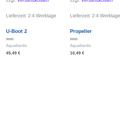
zzgl.
Versandkosten
zzgl.
Versandkosten
Lieferzeit:
2-4 Werktage
Lieferzeit:
2-4 Werktage
U-Boot 2
Propeller
Bewertet
Bewertet
Aquatlantis
Aquatlantis
mit
mit
45,49
€
10,49
€
0
0
von
von
5
5