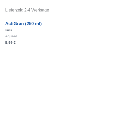
Lieferzeit:
2-4 Werktage
ActiGran (250 ml)
Bewertet
Aquael
mit
5,99
€
0
von
5