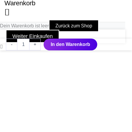
Warenkorb
Dein Warenkorb ist leer
Zurück zum Shop
Weiter Einkaufen
AquaSweep
-
+
In den Warenkorb
Filter
Attachment
Menge