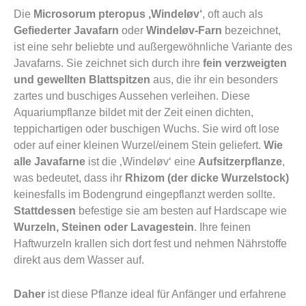
Die
Microsorum pteropus ‚Windeløv‘
, oft auch als
Gefiederter Javafarn
oder
Windeløv-Farn
bezeichnet,
ist eine sehr beliebte und außergewöhnliche Variante des
Javafarns. Sie zeichnet sich durch ihre
fein verzweigten
und gewellten Blattspitzen
aus, die ihr ein besonders
zartes und buschiges Aussehen verleihen. Diese
Aquariumpflanze bildet mit der Zeit einen dichten,
teppichartigen oder buschigen Wuchs. Sie wird oft lose
oder auf einer kleinen Wurzel/einem Stein geliefert.
Wie
alle Javafarne
ist die ‚Windeløv‘ eine
Aufsitzerpflanze
,
was bedeutet, dass ihr
Rhizom (der dicke Wurzelstock)
keinesfalls im Bodengrund eingepflanzt werden sollte.
Stattdessen
befestige sie am besten auf Hardscape wie
Wurzeln, Steinen oder Lavagestein
. Ihre feinen
Haftwurzeln krallen sich dort fest und nehmen Nährstoffe
direkt aus dem Wasser auf.
Daher
ist diese Pflanze ideal für Anfänger und erfahrene