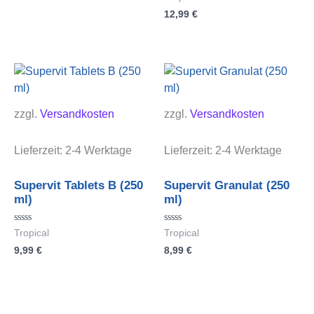
5
mit
12,99
€
0
von
5
zzgl.
Versandkosten
zzgl.
Versandkosten
Lieferzeit:
2-4 Werktage
Lieferzeit:
2-4 Werktage
Supervit Tablets B (250
Supervit Granulat (250
ml)
ml)
Bewertet
Bewertet
Tropical
Tropical
mit
mit
9,99
€
8,99
€
0
0
von
von
5
5