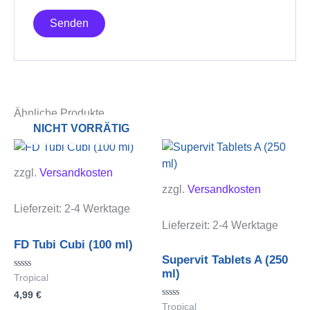
Ähnliche Produkte
NICHT VORRÄTIG
zzgl.
Versandkosten
zzgl.
Versandkosten
Lieferzeit:
2-4 Werktage
Lieferzeit:
2-4 Werktage
FD Tubi Cubi (100 ml)
Supervit Tablets A (250
ml)
Bewertet
Tropical
mit
4,99
€
0
von
Bewertet
Tropical