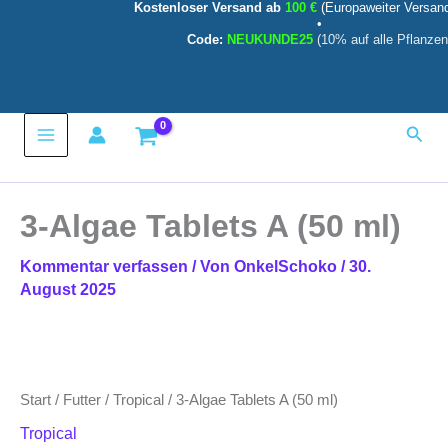
Kostenloser Versand ab
100 €
(Europaweiter Versan
A
Zum
•
(50
Inhalt
Code:
NEUKUNDE25
(10% auf alle Pflanzen
ml)
springen
Menge
Main
Such
Menu
3-Algae Tablets A (50 ml)
Kommentar verfassen
/ Von
OnkelSchoko
/
30.
August 2025
3-
Algae
Tablets
Start
/
Futter
/
Tropical
/ 3-Algae Tablets A (50 ml)
A
(50
Tropical
ml)