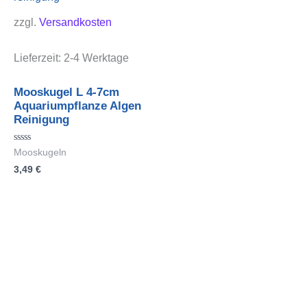
zzgl.
Versandkosten
Lieferzeit:
2-4 Werktage
Mooskugel L 4-7cm
Aquariumpflanze Algen
Reinigung
Bewertet
Mooskugeln
mit
3,49
€
0
von
5