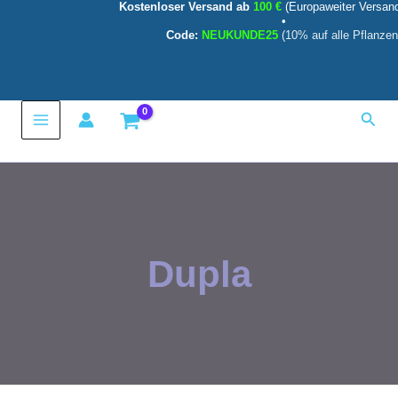
Kostenloser Versand ab
100 €
(Europaweiter Versan
Zum
•
Inhalt
Code:
NEUKUNDE25
(10% auf alle Pflanzen
springen
Main
Such
Menu
Dupla