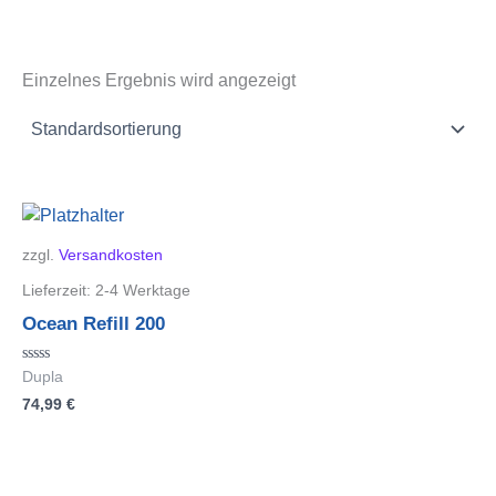
Einzelnes Ergebnis wird angezeigt
zzgl.
Versandkosten
Lieferzeit:
2-4 Werktage
Ocean Refill 200
Bewertet
Dupla
mit
74,99
€
0
von
5