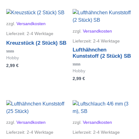
zzgl.
Versandkosten
zzgl.
Versandkosten
Lieferzeit:
2-4 Werktage
Lieferzeit:
2-4 Werktage
Kreuzstück (2 Stück) SB
Lufthähnchen
Kunststoff (2 Stück) SB
Bewertet
Hobby
mit
2,99
€
0
von
Bewertet
Hobby
5
mit
2,99
€
0
von
5
zzgl.
Versandkosten
zzgl.
Versandkosten
Lieferzeit:
2-4 Werktage
Lieferzeit:
2-4 Werktage