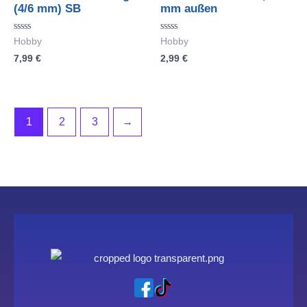
(4/6 mm) SB
mm außen
Bewertet
Bewertet
Hobby
Hobby
mit
mit
7,99
€
2,99
€
0
0
von
von
5
5
1
2
3
→