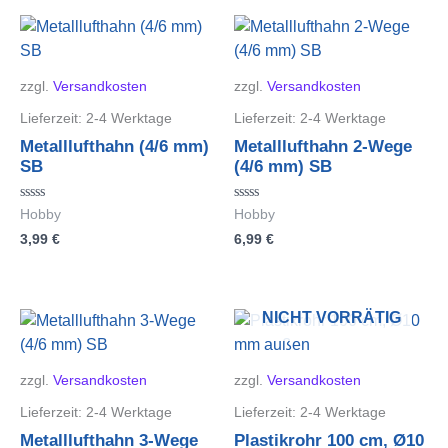
zzgl.
Versandkosten
zzgl.
Versandkosten
Lieferzeit:
2-4 Werktage
Lieferzeit:
2-4 Werktage
Metalllufthahn (4/6 mm)
Metalllufthahn 2-Wege
SB
(4/6 mm) SB
Bewertet
Bewertet
Hobby
Hobby
mit
mit
3,99
€
6,99
€
0
0
von
von
5
5
NICHT VORRÄTIG
zzgl.
Versandkosten
zzgl.
Versandkosten
Lieferzeit:
2-4 Werktage
Lieferzeit:
2-4 Werktage
Metalllufthahn 3-Wege
Plastikrohr 100 cm, Ø10