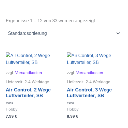
Ergebnisse 1 – 12 von 33 werden angezeigt
zzgl.
Versandkosten
zzgl.
Versandkosten
Lieferzeit:
2-4 Werktage
Lieferzeit:
2-4 Werktage
Air Control, 2 Wege
Air Control, 3 Wege
Luftverteiler, SB
Luftverteiler, SB
Bewertet
Bewertet
Hobby
Hobby
mit
mit
7,99
€
8,99
€
0
0
von
von
5
5