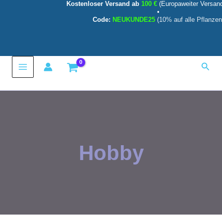
Kostenloser Versand ab
100 €
(Europaweiter Versan
Zum
•
Inhalt
Code:
NEUKUNDE25
(10% auf alle Pflanzen
springen
Main
Such
Menu
Hobby