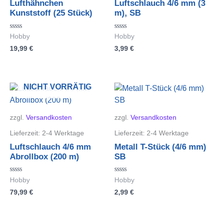
Lufthähnchen
Luftschlauch 4/6 mm (3
Kunststoff (25 Stück)
m), SB
Bewertet
Bewertet
Hobby
Hobby
mit
mit
19,99
€
3,99
€
0
0
von
von
5
5
NICHT VORRÄTIG
zzgl.
Versandkosten
zzgl.
Versandkosten
Lieferzeit:
2-4 Werktage
Lieferzeit:
2-4 Werktage
Luftschlauch 4/6 mm
Metall T-Stück (4/6 mm)
Abrollbox (200 m)
SB
Bewertet
Bewertet
Hobby
Hobby
mit
mit
79,99
€
2,99
€
0
0
von
von
5
5