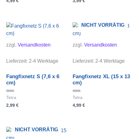
4,99
€
3,99
€
0
0
von
von
5
5
NICHT VORRÄTIG
zzgl.
Versandkosten
zzgl.
Versandkosten
Lieferzeit:
2-4 Werktage
Lieferzeit:
2-4 Werktage
Fangfixnetz S (7,6 x 6
Fangfixnetz XL (15 x 13
cm)
cm)
Bewertet
Bewertet
Tetra
Tetra
mit
mit
2,99
€
4,99
€
0
0
von
von
5
5
NICHT VORRÄTIG