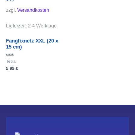
zzgl.
Versandkosten
Lieferzeit:
2-4 Werktage
Fangfixnetz XXL (20 x
15 cm)
Bewertet
Tetra
mit
5,99
€
0
von
5