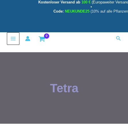
Kostenloser Versand ab
100 €
(Europaweiter Versan
Zum
•
Inhalt
Code:
NEUKUNDE25
(10% auf alle Pflanzen
springen
Main
Such
Menu
Tetra