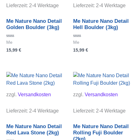
Lieferzeit:
2-4 Werktage
Lieferzeit:
2-4 Werktage
Me Nature Nano Detail
Me Nature Nano Detail
Golden Boulder (3kg)
Hell Boulder (3kg)
Bewertet
Bewertet
Me
Me
mit
mit
15,99
€
15,99
€
0
0
von
von
5
5
zzgl.
Versandkosten
zzgl.
Versandkosten
Lieferzeit:
2-4 Werktage
Lieferzeit:
2-4 Werktage
Me Nature Nano Detail
Me Nature Nano Detail
Red Lava Stone (2kg)
Rolling Fuji Boulder
(2kg)