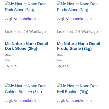
zzgl.
Versandkosten
zzgl.
Versandkosten
Lieferzeit:
2-4 Werktage
Lieferzeit:
2-4 Werktage
Me Nature Nano Detail
Me Nature Nano Detail
Dark Stone (3kg)
Frodo Stone (3kg)
Bewertet
Bewertet
Me
Me
mit
mit
15,99
€
15,99
€
0
0
von
von
5
5
zzgl.
Versandkosten
zzgl.
Versandkosten