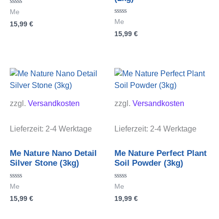
Bewertet
Me
mit
Bewertet
Me
15,99
€
0
mit
von
15,99
€
0
5
von
5
zzgl.
Versandkosten
zzgl.
Versandkosten
Lieferzeit:
2-4 Werktage
Lieferzeit:
2-4 Werktage
Me Nature Nano Detail
Me Nature Perfect Plant
Silver Stone (3kg)
Soil Powder (3kg)
Bewertet
Bewertet
Me
Me
mit
mit
15,99
€
19,99
€
0
0
von
von
5
5