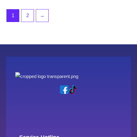
1
2
→