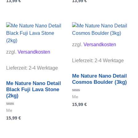
13,99
€
13,99
€
0
0
von
von
5
5
zzgl.
Versandkosten
zzgl.
Versandkosten
Lieferzeit:
2-4 Werktage
Lieferzeit:
2-4 Werktage
Me Nature Nano Detail
Cosmos Boulder (3kg)
Me Nature Nano Detail
Black Fuji Lava Stone
(2kg)
Bewertet
Me
mit
15,99
€
0
von
Bewertet
Me
5
mit
15,99
€
0
von
5