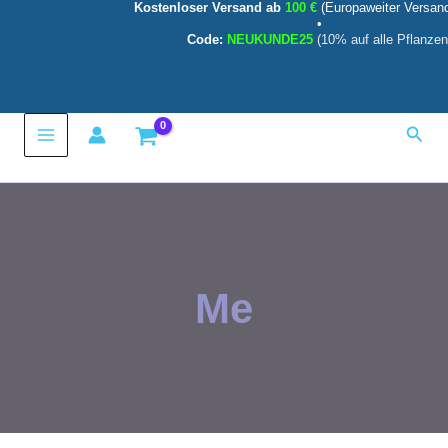
Kostenloser Versand ab
100 €
(Europaweiter Versan
Zum
•
Inhalt
Code:
NEUKUNDE25
(10% auf alle Pflanzen
springen
Main
Such
Menu
Me