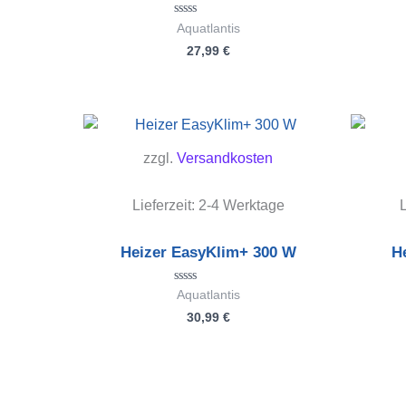
Bewertet
Aquatlantis
mit
27,99
€
0
von
5
zzgl.
Versandkosten
Lieferzeit:
2-4 Werktage
L
Heizer EasyKlim+ 300 W
H
Bewertet
Aquatlantis
mit
30,99
€
0
von
5