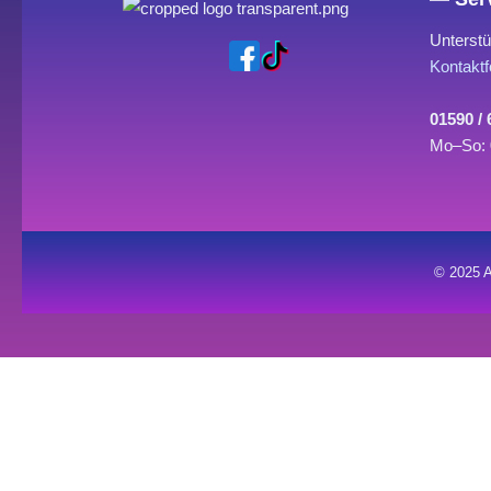
Unterstü
Kontaktf
01590 /
Mo–So: 
© 2025 A
0