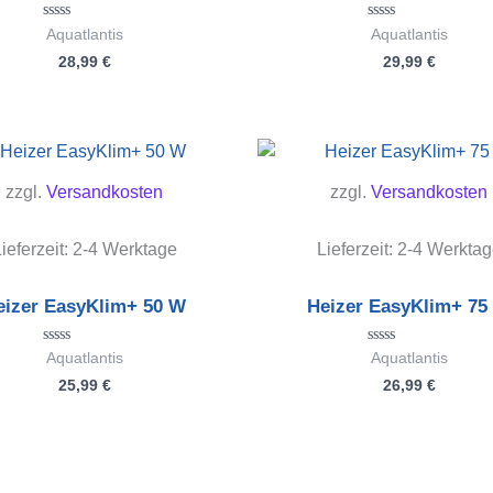
Bewertet
Bewertet
Aquatlantis
Aquatlantis
mit
mit
28,99
€
29,99
€
0
0
von
von
5
5
zzgl.
Versandkosten
zzgl.
Versandkosten
ieferzeit:
2-4 Werktage
Lieferzeit:
2-4 Werktag
eizer EasyKlim+ 50 W
Heizer EasyKlim+ 75
Bewertet
Bewertet
Aquatlantis
Aquatlantis
mit
mit
25,99
€
26,99
€
0
0
von
von
5
5