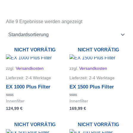
Alle 9 Ergebnisse werden angezeigt
NICHT VORRÄTIG
NICHT VORRÄTIG
zzgl.
Versandkosten
zzgl.
Versandkosten
Lieferzeit:
2-4 Werktage
Lieferzeit:
2-4 Werktage
EX 1000 Plus Filter
EX 1500 Plus Filter
Bewertet
Bewertet
Innenfilter
Innenfilter
mit
mit
124,99
€
169,99
€
0
0
von
von
5
5
NICHT VORRÄTIG
NICHT VORRÄTIG