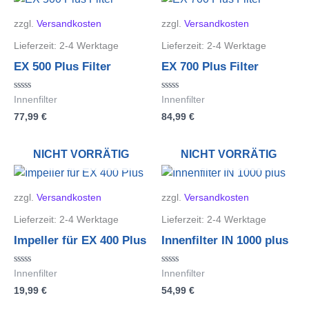
zzgl.
Versandkosten
zzgl.
Versandkosten
Lieferzeit:
2-4 Werktage
Lieferzeit:
2-4 Werktage
EX 500 Plus Filter
EX 700 Plus Filter
Bewertet
Bewertet
Innenfilter
Innenfilter
mit
mit
77,99
€
84,99
€
0
0
von
von
5
5
NICHT VORRÄTIG
NICHT VORRÄTIG
zzgl.
Versandkosten
zzgl.
Versandkosten
Lieferzeit:
2-4 Werktage
Lieferzeit:
2-4 Werktage
Impeller für EX 400 Plus
Innenfilter IN 1000 plus
Bewertet
Bewertet
Innenfilter
Innenfilter
mit
mit
19,99
€
54,99
€
0
0
von
von
5
5