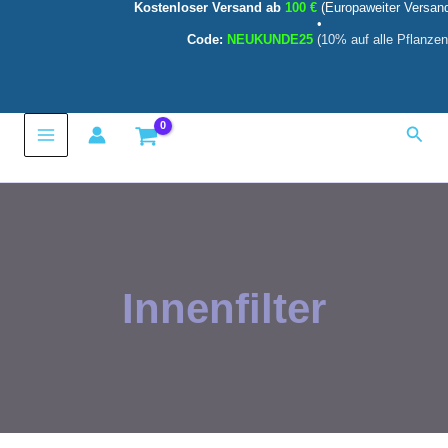
Kostenloser Versand ab
100 €
(Europaweiter Versan
Zum
•
Inhalt
Code:
NEUKUNDE25
(10% auf alle Pflanzen
springen
Main
Such
Menu
Innenfilter