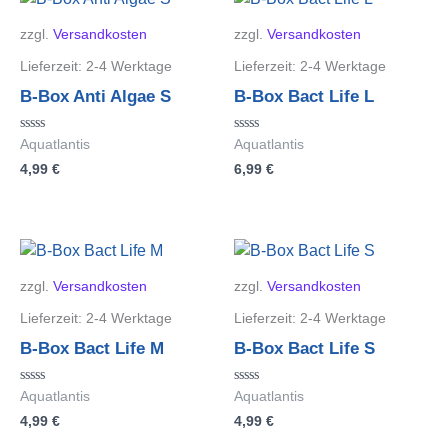
zzgl.
Versandkosten
zzgl.
Versandkosten
Lieferzeit:
2-4 Werktage
Lieferzeit:
2-4 Werktage
B-Box Anti Algae S
B-Box Bact Life L
Bewertet
Bewertet
Aquatlantis
Aquatlantis
mit
mit
4,99
€
6,99
€
0
0
von
von
5
5
zzgl.
Versandkosten
zzgl.
Versandkosten
Lieferzeit:
2-4 Werktage
Lieferzeit:
2-4 Werktage
B-Box Bact Life M
B-Box Bact Life S
Bewertet
Bewertet
Aquatlantis
Aquatlantis
mit
mit
4,99
€
4,99
€
0
0
von
von
5
5