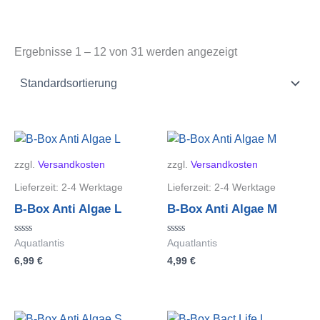
Ergebnisse 1 – 12 von 31 werden angezeigt
zzgl.
Versandkosten
zzgl.
Versandkosten
Lieferzeit:
2-4 Werktage
Lieferzeit:
2-4 Werktage
B-Box Anti Algae L
B-Box Anti Algae M
Bewertet
Bewertet
Aquatlantis
Aquatlantis
mit
mit
6,99
€
4,99
€
0
0
von
von
5
5