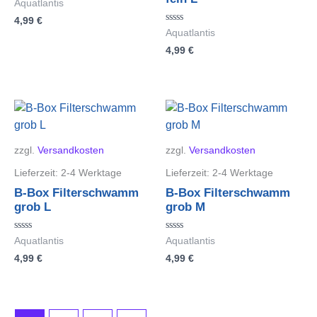
Bewertet
Aquatlantis
mit
4,99
€
0
von
Bewertet
Aquatlantis
5
mit
4,99
€
0
von
5
zzgl.
Versandkosten
zzgl.
Versandkosten
Lieferzeit:
2-4 Werktage
Lieferzeit:
2-4 Werktage
B-Box Filterschwamm
B-Box Filterschwamm
grob L
grob M
Bewertet
Bewertet
Aquatlantis
Aquatlantis
mit
mit
4,99
€
4,99
€
0
0
von
von
5
5