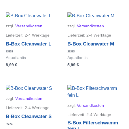
zzgl.
Versandkosten
zzgl.
Versandkosten
Lieferzeit:
2-4 Werktage
Lieferzeit:
2-4 Werktage
B-Box Cleanwater L
B-Box Cleanwater M
Bewertet
Bewertet
Aquatlantis
Aquatlantis
mit
mit
8,99
€
5,99
€
0
0
von
von
5
5
zzgl.
Versandkosten
zzgl.
Versandkosten
Lieferzeit:
2-4 Werktage
Lieferzeit:
2-4 Werktage
B-Box Cleanwater S
B-Box Filterschwamm
fein L