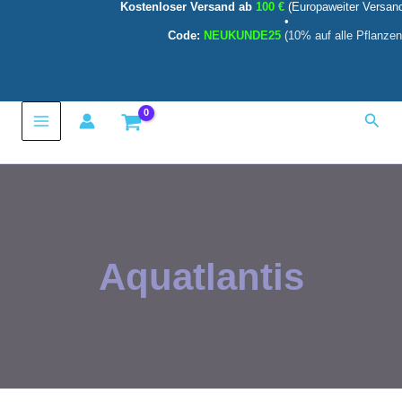
Kostenloser Versand ab
100 €
(Europaweiter Versan
Zum
•
Inhalt
Code:
NEUKUNDE25
(10% auf alle Pflanzen
springen
Main
Such
Menu
Aquatlantis